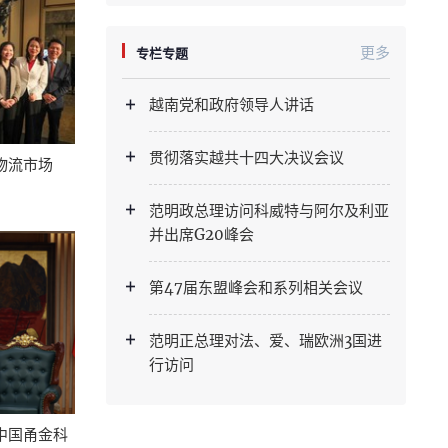
更多
专栏专题
越南党和政府领导人讲话
贯彻落实越共十四大决议会议
物流市场
范明政总理访问科威特与阿尔及利亚
并出席G20峰会
第47届东盟峰会和系列相关会议
范明正总理对法、爱、瑞欧洲3国进
行访问
中国甬金科