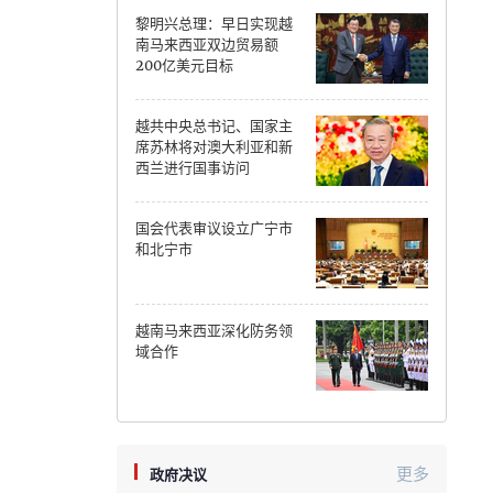
黎明兴总理：早日实现越
Can Tho
南马来西亚双边贸易额
200亿美元目标
Dien Bien
越共中央总书记、国家主
Da Nang
席苏林将对澳大利亚和新
西兰进行国事访问
Dak Lak
国会代表审议设立广宁市
Dong Nai
和北宁市
Dong Thap
Gia Lai
越南马来西亚深化防务领
域合作
Ha Noi
Ho Chi Minh
Ha Tinh
更多
政府决议