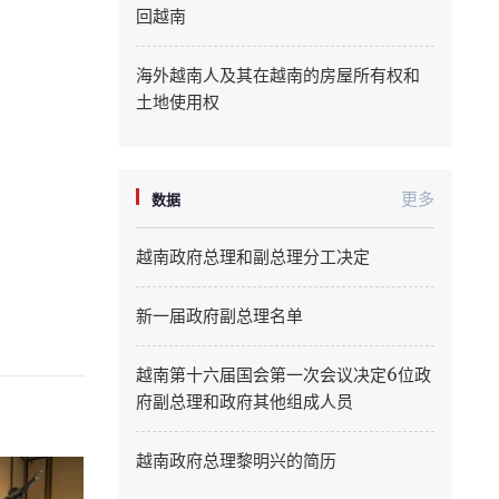
回越南
Quang Ninh
海外越南人及其在越南的房屋所有权和
Quang Tri
土地使用权
Son La
Thanh Hoa
更多
数据
Thai Nguyen
越南政府总理和副总理分工决定
Thua Thien Hue
新一届政府副总理名单
Tuyen Quang
越南第十六届国会第一次会议决定6位政
Tay Ninh
府副总理和政府其他组成人员
Vinh Long
越南政府总理黎明兴的简历