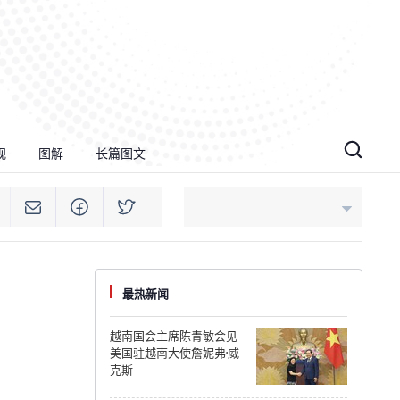
视
图解
长篇图文
An Giang
最热新闻
Bac Ninh
越南国会主席陈青敏会见
美国驻越南大使詹妮弗·威
Cao Bang
克斯
Ca Mau