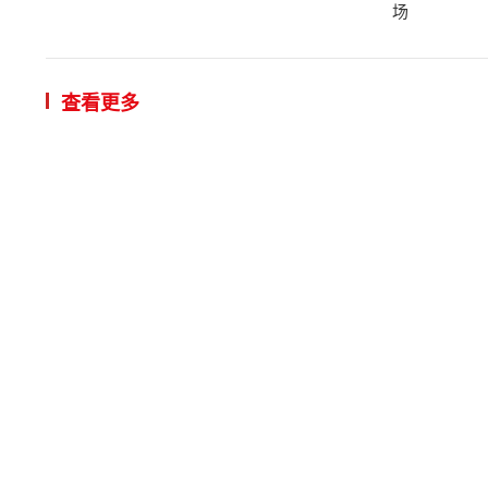
场
查看更多
越南愿同
14:59 | 2026/
VGP – 越
分部总裁林达·陈
荷兰企业
12:02 | 2026/
VGP - 