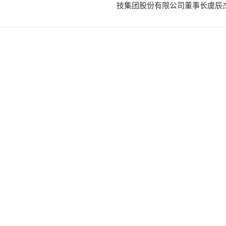
技集团股份有限公司董事长虞辰
各伙伴发展具有全球竞争力的半导体生态系
07/31
南政府副总理胡国勇7月30日在政府总部会见国际半导体设备与材料协会（SE
（Linda Tan）。
看好越南发展前景
07/31
7月30日，越南政府副总理阮文胜在荷兰与荷兰龙头企业代表举行座谈会。