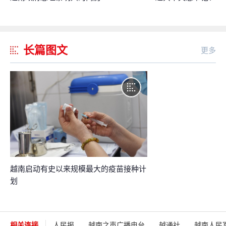
长篇图文
更多
越南启动有史以来规模最大的疫苗接种计
划
相关连接
人民报
越南之声广播电台
越通社
越南人民