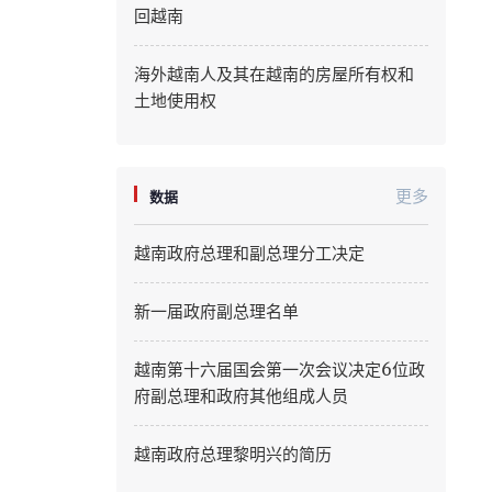
回越南
Quang Ninh
海外越南人及其在越南的房屋所有权和
Quang Tri
土地使用权
Son La
Thanh Hoa
更多
数据
Thai Nguyen
越南政府总理和副总理分工决定
Thua Thien Hue
新一届政府副总理名单
Tuyen Quang
越南第十六届国会第一次会议决定6位政
Tay Ninh
府副总理和政府其他组成人员
Vinh Long
越南政府总理黎明兴的简历