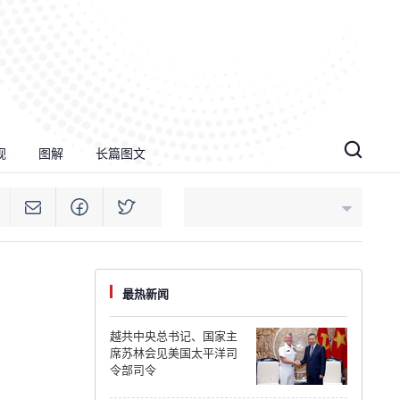
视
图解
长篇图文
An Giang
最热新闻
Bac Ninh
越共中央总书记、国家主
席苏林会见美国太平洋司
Cao Bang
令部司令
Ca Mau