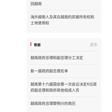
回越南
Quang Ninh
海外越南人及其在越南的房屋所有权和
Quang Tri
土地使用权
Son La
Thanh Hoa
更多
数据
Thai Nguyen
越南政府总理和副总理分工决定
Thua Thien Hue
新一届政府副总理名单
Tuyen Quang
越南第十六届国会第一次会议决定6位政
Tay Ninh
府副总理和政府其他组成人员
Vinh Long
越南政府总理黎明兴的简历