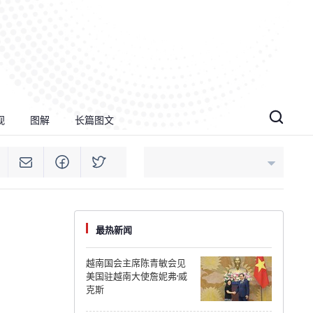
视
图解
长篇图文
An Giang
最热新闻
Bac Ninh
越南国会主席陈青敏会见
美国驻越南大使詹妮弗·威
Cao Bang
克斯
Ca Mau