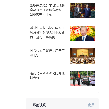
黎明兴总理：早日实现越
Can Tho
南马来西亚双边贸易额
200亿美元目标
Dien Bien
越共中央总书记、国家主
Da Nang
席苏林将对澳大利亚和新
西兰进行国事访问
Dak Lak
国会代表审议设立广宁市
Dong Nai
和北宁市
Dong Thap
Gia Lai
越南马来西亚深化防务领
域合作
Ha Noi
Ho Chi Minh
Ha Tinh
更多
政府决议