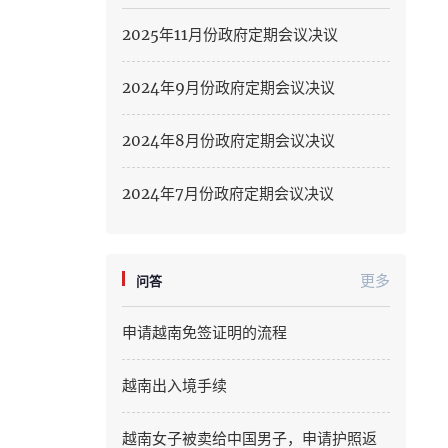
Hung Yen
2025年11月份政府定期会议决议
Hai Phong
2024年9月份政府定期会议决议
Khanh Hoa
2024年8月份政府定期会议决议
Lai Chau
Lao Cai
2024年7月份政府定期会议决议
Lam Dong
Lang Son
更多
问答
Nghe An
申请越南免签证明的流程
Ninh Binh
越南出入境手续
Phu Tho
越南女子被卖给中国男子，申请护照返
Quang Ngai