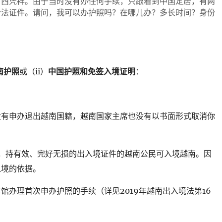
广西凭祥。由于当时没有办任何手续，只跟着到中国定居，有两
合法证件。请问，我可以办护照吗？在哪儿办？多长时间？身份
南护照
或（ii）
中国护照和免签入境证明
：
没有申办退出越南国籍，越南国家主席也没有以书面形式取消你
规定，持有效、完好无损的出入境证件的越南公民可入境越南。因
入境的依据。
馆办理首次申办护照的手续（详见2019年越南出入境法第16