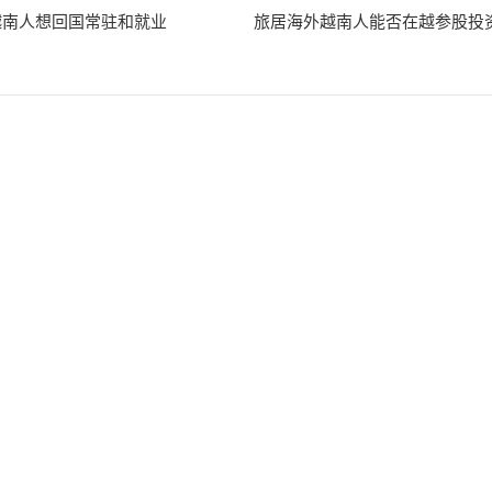
越南人想回国常驻和就业
旅居海外越南人能否在越参股投
优惠产业和地区
03/13
：在越投资优惠产业和地区是哪些？
越南国籍的证明
03/13