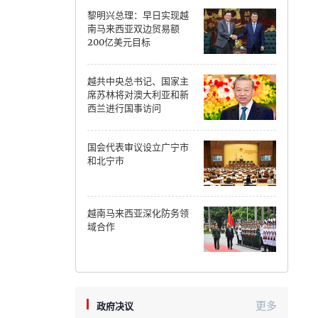
黎明兴总理：早日实现越
Can Tho
南马来西亚双边贸易额
200亿美元目标
Dien Bien
越共中央总书记、国家主
Da Nang
席苏林将对澳大利亚和新
西兰进行国事访问
Dak Lak
国会代表审议设立广宁市
Dong Nai
和北宁市
Dong Thap
Gia Lai
越南马来西亚深化防务领
域合作
Ha Noi
Ho Chi Minh
Ha Tinh
更多
政府决议