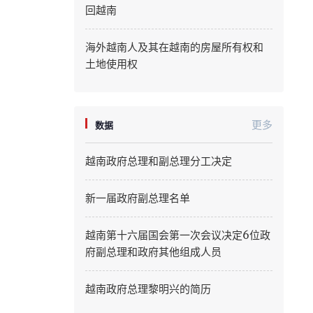
回越南
Quang Ninh
海外越南人及其在越南的房屋所有权和
Quang Tri
土地使用权
Son La
Thanh Hoa
更多
数据
Thai Nguyen
越南政府总理和副总理分工决定
Thua Thien Hue
新一届政府副总理名单
Tuyen Quang
越南第十六届国会第一次会议决定6位政
Tay Ninh
府副总理和政府其他组成人员
Vinh Long
越南政府总理黎明兴的简历