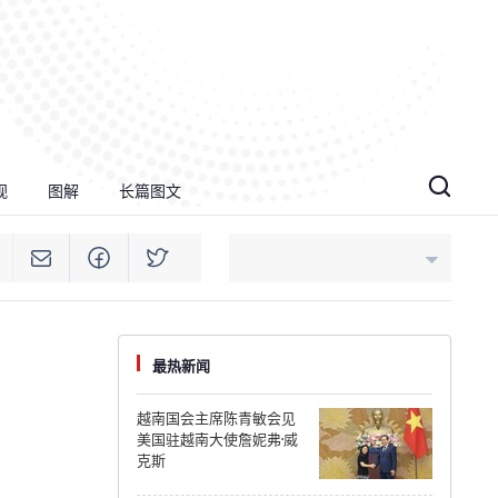
视
图解
长篇图文
An Giang
最热新闻
Bac Ninh
越南国会主席陈青敏会见
美国驻越南大使詹妮弗·威
Cao Bang
克斯
Ca Mau