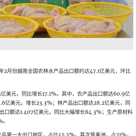
年
2
月份越南全国农林水产品出口额约达
47.1
亿美元，环比
3
亿美元，同比增长
17.1%
。其中，农产品出口额达
60.9
亿
7.6
亿美元，增长
23.3%
；林产品出口额达
28.2
亿美元，同
出口额达
1.407
亿美元，同比大幅增长
84.3%
；生产原材料
%
。
产品第一大出口地区，占比
45.5%
。其次是美洲，占
21%
，