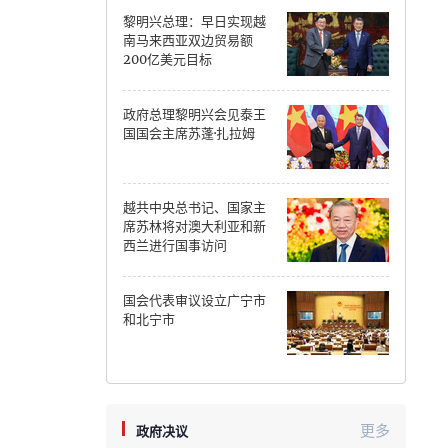
黎明兴总理：早日实现越
Can Tho
南马来西亚双边贸易额
200亿美元目标
Dien Bien
政府总理黎明兴会见泰王
Da Nang
国国会主席苏蓬·扎拉姆
Dak Lak
越共中央总书记、国家主
Dong Nai
席苏林将对澳大利亚和新
西兰进行国事访问
Dong Thap
Gia Lai
国会代表审议设立广宁市
和北宁市
Ha Noi
Ho Chi Minh
Ha Tinh
更多
政府决议