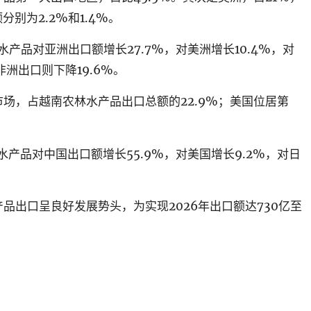
额分别为
2.2%
和
1.4%
。
水产品对亚洲出口额增长
27.7%
，对美洲增长
10.4%
，对
非洲出口则下降
19.6%
。
市场，占越南农林水产品出口总额的
22.9%
；美国位居第
水产品对中国出口额增长
55.9%
，对美国增长
9.2%
，对日
产品出口呈良好发展势头，为实现
2026
年出口额达
730
亿至