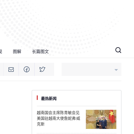
视
图解
长篇图文
An Giang
最热新闻
Bac Ninh
越南国会主席陈青敏会见
美国驻越南大使詹妮弗·威
Cao Bang
克斯
Ca Mau