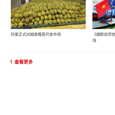
印度正式对越南榴莲开放市场
《越欧自贸
场
查看更多
越南愿同
14:59 | 2026/
VGP – 越
分部总裁林达·陈