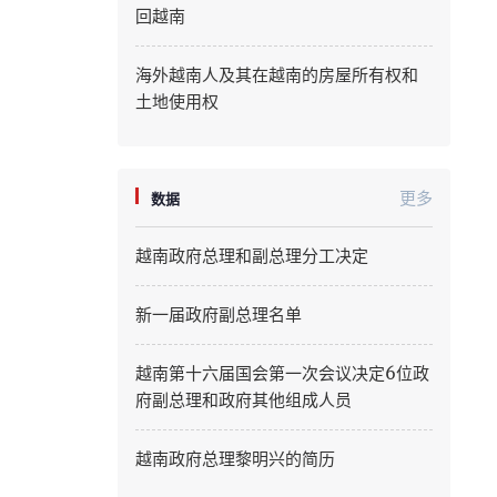
回越南
Quang Ninh
海外越南人及其在越南的房屋所有权和
Quang Tri
土地使用权
Son La
Thanh Hoa
更多
数据
Thai Nguyen
越南政府总理和副总理分工决定
Thua Thien Hue
新一届政府副总理名单
Tuyen Quang
越南第十六届国会第一次会议决定6位政
Tay Ninh
府副总理和政府其他组成人员
Vinh Long
越南政府总理黎明兴的简历