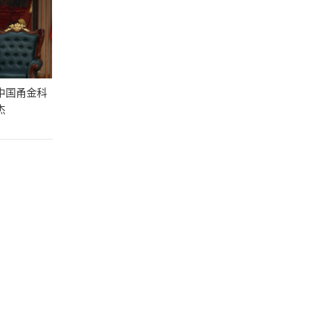
中国甬金科
杰
MI）东南亚