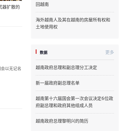
回越南
武器扩散的
Quang Ninh
海外越南人及其在越南的房屋所有权和
Quang Tri
土地使用权
Son La
Thanh Hoa
更多
数据
Thai Nguyen
越南政府总理和副总理分工决定
国会以无记名
Thua Thien Hue
新一届政府副总理名单
Tuyen Quang
越南第十六届国会第一次会议决定6位政
Tay Ninh
府副总理和政府其他组成人员
Vinh Long
越南政府总理黎明兴的简历