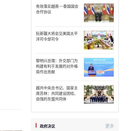
有效落实越南—泰国国会
Can Tho
合作协议
Dien Bien
阮新疆大将会见美国太平
Da Nang
洋司令部司令
Dak Lak
黎明兴总理：外交部门为
Dong Nai
构建有利于发展的对外格
局作出贡献
Dong Thap
Gia Lai
越共中央总书记、国家主
席苏林：共同建设团结、
Ha Noi
自强的东盟共同体
Ho Chi Minh
Ha Tinh
更多
政府决议