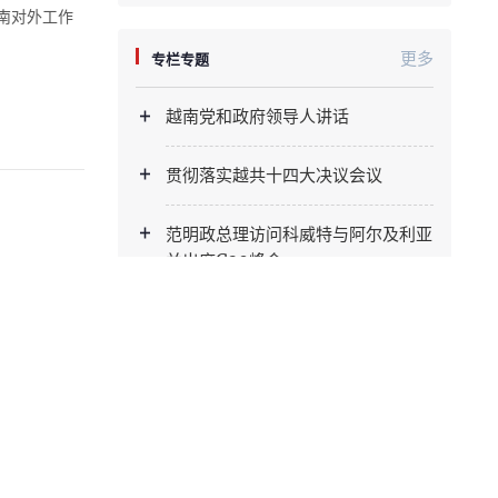
越南对外工作
更多
专栏专题
越南党和政府领导人讲话
贯彻落实越共十四大决议会议
范明政总理访问科威特与阿尔及利亚
并出席G20峰会
于8月24日
第47届东盟峰会和系列相关会议
范明正总理对法、爱、瑞欧洲3国进
行访问
见