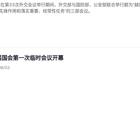
3日在第33次外交会议举行期间，外交部与国防部、公安部联合举行题为“
先锋作用和落实重要、经常性任务”的三部会议。
届国会第一次临时会议开幕
08/03
16届国会第一次非正式会议8月3日上午召开筹备会议和开幕式，本次会议预期
总书记、国家主席苏林出席第33次外交会议并发表指导意
08/01