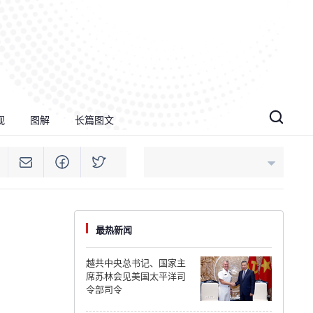
视
图解
长篇图文
An Giang
最热新闻
Bac Ninh
越共中央总书记、国家主
席苏林会见美国太平洋司
Cao Bang
令部司令
Ca Mau