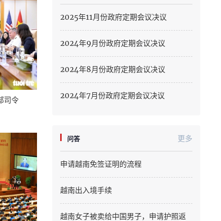
Hung Yen
2025年11月份政府定期会议决议
Hai Phong
2024年9月份政府定期会议决议
Khanh Hoa
2024年8月份政府定期会议决议
Lai Chau
Lao Cai
2024年7月份政府定期会议决议
部司令
Lam Dong
Lang Son
更多
问答
Nghe An
申请越南免签证明的流程
Ninh Binh
越南出入境手续
Phu Tho
越南女子被卖给中国男子，申请护照返
Quang Ngai