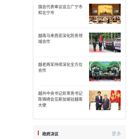
国会代表审议设立广宁市
Can Tho
和北宁市
Dien Bien
越南马来西亚深化防务领
Da Nang
域合作
Dak Lak
越老两军持续深化全方位
Dong Nai
合作
Dong Thap
Gia Lai
越共中央书记处常务书记
陈锦绣会见新加坡驻越南
Ha Noi
大使
Ho Chi Minh
Ha Tinh
更多
政府决议