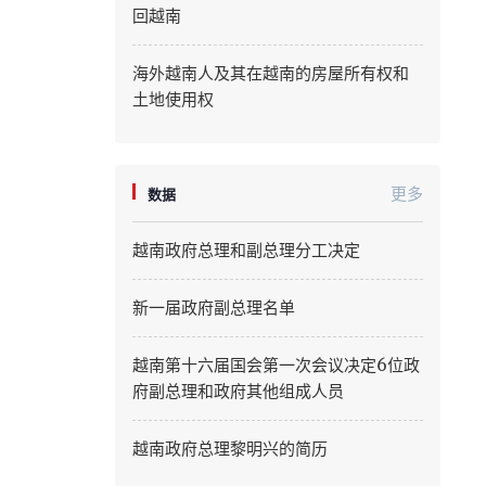
回越南
Quang Ninh
海外越南人及其在越南的房屋所有权和
Quang Tri
土地使用权
Son La
Thanh Hoa
更多
数据
Thai Nguyen
越南政府总理和副总理分工决定
Thua Thien Hue
新一届政府副总理名单
Tuyen Quang
越南第十六届国会第一次会议决定6位政
Tay Ninh
府副总理和政府其他组成人员
Vinh Long
越南政府总理黎明兴的简历