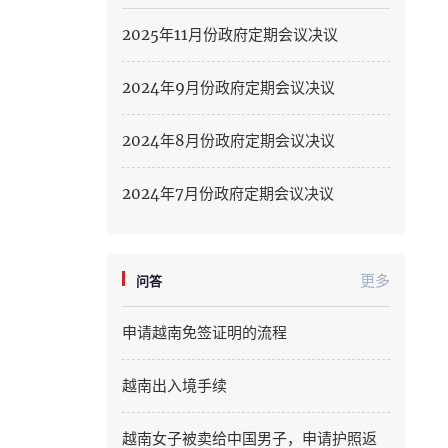
Hung Yen
2025年11月份政府定期会议决议
Hai Phong
2024年9月份政府定期会议决议
Khanh Hoa
2024年8月份政府定期会议决议
Lai Chau
Lao Cai
2024年7月份政府定期会议决议
Lam Dong
Lang Son
更多
问答
Nghe An
申请越南免签证明的流程
Ninh Binh
越南出入境手续
Phu Tho
越南女子被卖给中国男子，申请护照返
Quang Ngai