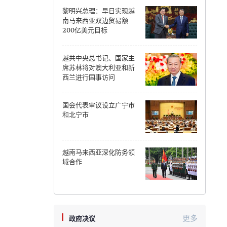
黎明兴总理：早日实现越
Can Tho
南马来西亚双边贸易额
200亿美元目标
Dien Bien
越共中央总书记、国家主
Da Nang
席苏林将对澳大利亚和新
西兰进行国事访问
Dak Lak
国会代表审议设立广宁市
Dong Nai
和北宁市
Dong Thap
Gia Lai
越南马来西亚深化防务领
域合作
Ha Noi
Ho Chi Minh
Ha Tinh
更多
政府决议