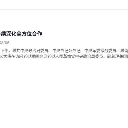
持续深化全方位合作
08/06
8月5日下午，越共中央政治局委员、中央书记处书记、中央军委常务委员、越
义大将在访问老挝期间会见老挝人民革命党中央政治局委员、副总理兼国
越南—泰国国会合作协议
08/05
国会主席陈青敏8月5日下午在国会大厦与正式访越的泰国国会主席、下议院
 Zaram）举行会谈。