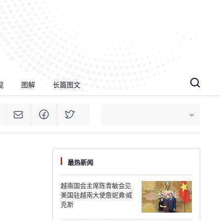
视
图解
长篇图文
An Giang
最热新闻
Bac Ninh
越南国会主席陈青敏会见
美国驻越南大使詹妮弗·威
Cao Bang
克斯
Ca Mau