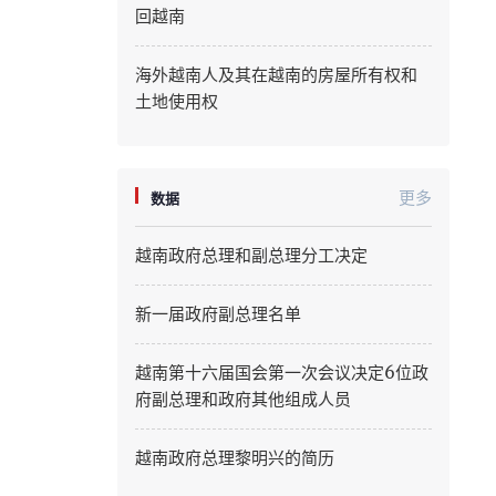
回越南
Quang Ninh
海外越南人及其在越南的房屋所有权和
Quang Tri
土地使用权
Son La
Thanh Hoa
更多
数据
Thai Nguyen
越南政府总理和副总理分工决定
Thua Thien Hue
新一届政府副总理名单
Tuyen Quang
越南第十六届国会第一次会议决定6位政
Tay Ninh
府副总理和政府其他组成人员
Vinh Long
越南政府总理黎明兴的简历