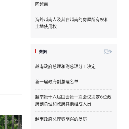
回越南
Quang Ninh
海外越南人及其在越南的房屋所有权和
Quang Tri
土地使用权
Son La
Thanh Hoa
更多
数据
Thai Nguyen
越南政府总理和副总理分工决定
Thua Thien Hue
新一届政府副总理名单
Tuyen Quang
越南第十六届国会第一次会议决定6位政
Tay Ninh
府副总理和政府其他组成人员
Vinh Long
越南政府总理黎明兴的简历