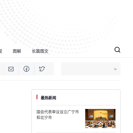
视
图解
长篇图文
An Giang
最热新闻
Bac Ninh
国会代表审议设立广宁市
和北宁市
Cao Bang
Ca Mau