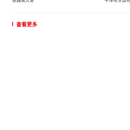
驻越南大使
平洋司令部
查看更多
有效落实
18:02 | 2026/
VGP－越南
兰（Sophon
阮新疆大
16:45 | 2026/
VGP – 
月5日上午在国