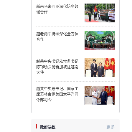
越南马来西亚深化防务领
Can Tho
域合作
Dien Bien
越老两军持续深化全方位
Da Nang
合作
Dak Lak
越共中央书记处常务书记
Dong Nai
陈锦绣会见新加坡驻越南
大使
Dong Thap
Gia Lai
越共中央总书记、国家主
席苏林会见美国太平洋司
Ha Noi
令部司令
Ho Chi Minh
Ha Tinh
更多
政府决议