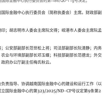
国际金融中心执行委员会的第1186/QĐ-TTg号决定。
南国际金融中心执行委员会（简称执委会）主席。财政部副
德印；胡志明市人委会主席阮文得；岘港市人委会主席阮孟
将；公安部副部长范世松上将；司法部副部长阮清静；内务
；农业与环境部副部长邓玉蝶；科技部副部长范德龙；外交
；政府办公厅副主任梅氏秋云。
会负责指导、协调越南国际金融中心的建设和运行工作（以
际金融中心的第323/2025/NĐ-CP号议定第9条第2