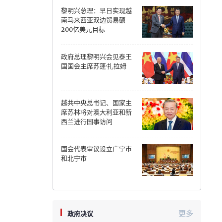
黎明兴总理：早日实现越
Can Tho
南马来西亚双边贸易额
200亿美元目标
Dien Bien
政府总理黎明兴会见泰王
Da Nang
国国会主席苏蓬·扎拉姆
Dak Lak
越共中央总书记、国家主
Dong Nai
席苏林将对澳大利亚和新
西兰进行国事访问
Dong Thap
Gia Lai
国会代表审议设立广宁市
和北宁市
Ha Noi
Ho Chi Minh
Ha Tinh
更多
政府决议