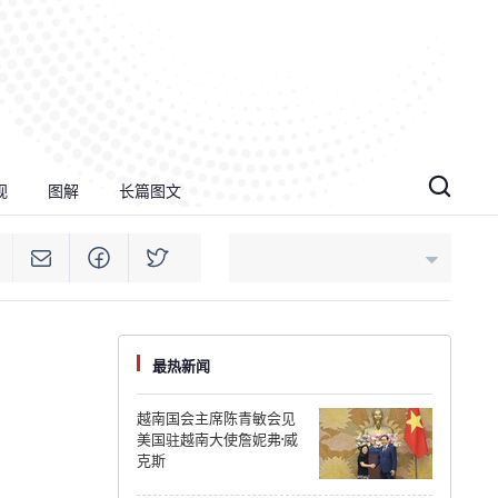
视
图解
长篇图文
An Giang
最热新闻
Bac Ninh
越南国会主席陈青敏会见
美国驻越南大使詹妮弗·威
Cao Bang
克斯
Ca Mau