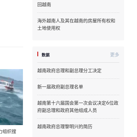
回越南
Quang Ninh
海外越南人及其在越南的房屋所有权和
Quang Tri
土地使用权
Son La
Thanh Hoa
更多
数据
Thai Nguyen
越南政府总理和副总理分工决定
Thua Thien Hue
新一届政府副总理名单
Tuyen Quang
越南第十六届国会第一次会议决定6位政
Tay Ninh
府副总理和政府其他组成人员
Vinh Long
越南政府总理黎明兴的简历
力组织搜