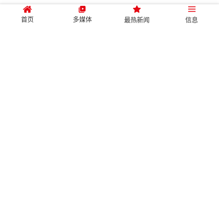
首页
多媒体
最热新闻
信息
越南社会主义共和国政府新闻网
总编辑：阮鸿森
越南中央政府门户网站
Tiếng Việt
English
由越南通信与传媒部于2024年4月15日签发的102/GP-BTTTT号许
可证
总部地址 : 河内市,巴亭郡，黎红枫街 16 号
电话 080.43802 - 080.43162; 传真 080.48924;
电邮 bttq@chinhphu.vn; thongtinchinhphu@chinhphu.vn.
政府总理
时政.外交
版权所有： 越南社会主义共和国政府门户网站
经贸.投资
社会.文旅
政策
政府决议
公务邮箱
网站地图
中央政府
问答
数据
Download on the
Download on the
APP 下载
App Store
Google Play
图片集
影视