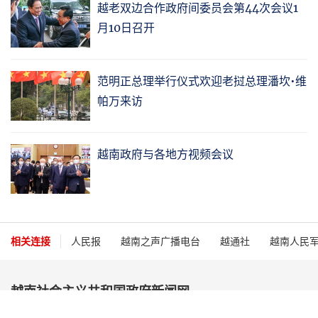
越老双边合作政府间委员会第44次会议1
月10日召开
范明正总理举行仪式欢迎老挝总理潘坎•维
帕万来访
越南政府与各地方视频会议
相关连接
人民报
越南之声广播电台
越通社
越南人民
越南社会主义共和国政府新闻网
总编辑：阮鸿森